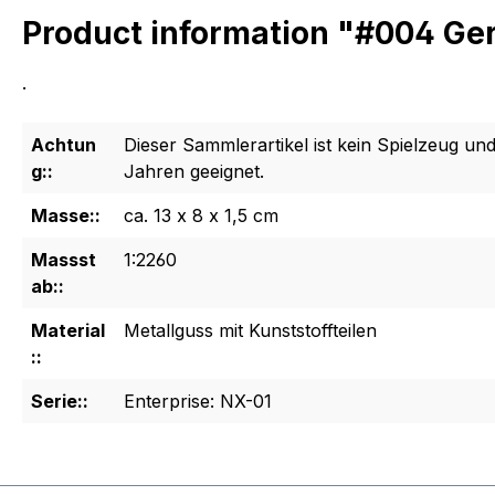
Product information "#004 Ge
.
Achtun
Dieser Sammlerartikel ist kein Spielzeug und
g::
Jahren geeignet.
Masse::
ca. 13 x 8 x 1,5 cm
Massst
1:2260
ab::
Material
Metallguss mit Kunststoffteilen
::
Serie::
Enterprise: NX-01