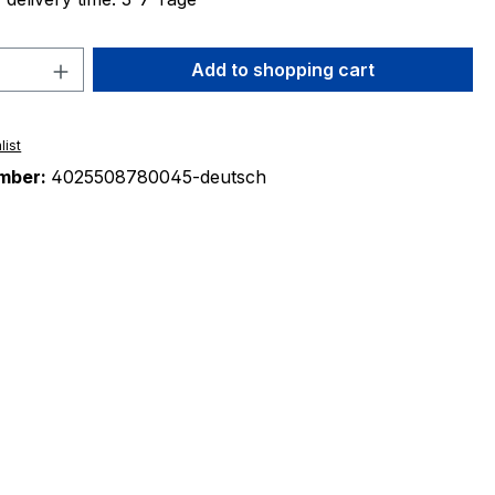
Quantity: Enter the desired amount or 
Add to shopping cart
list
mber:
4025508780045-deutsch