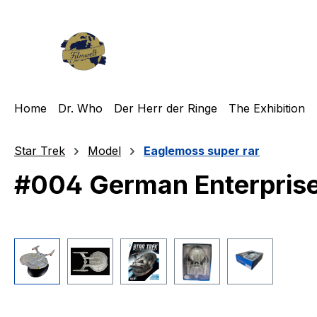
ip to main content
Skip to search
Skip to main navigation
Home
Dr. Who
Der Herr der Ringe
The Exhibition
Star Trek
Model
Eaglemoss super rar
#004 German Enterprise
Skip image gallery