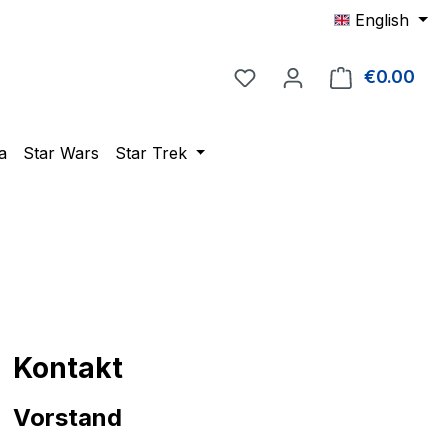
English
You have 0 wishlist item
€0.00
Shop
a
Star Wars
Star Trek
Kontakt
Vorstand