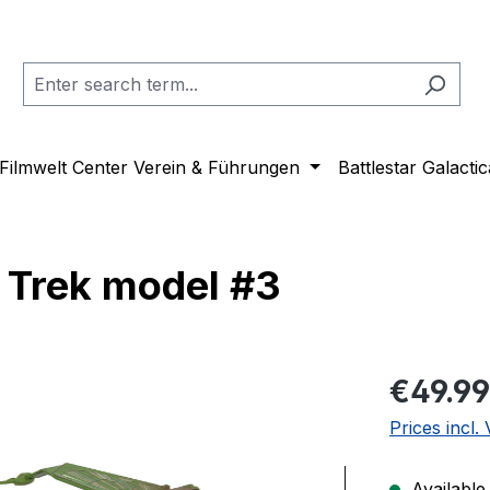
Filmwelt Center Verein & Führungen
Battlestar Galactic
r Trek model #3
Regular pric
€49.99
Prices incl.
Available,