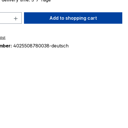
Quantity: Enter the desired amount or 
Add to shopping cart
list
mber:
4025508780038-deutsch