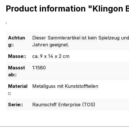
Product information "Klingon B
.
Achtun
Dieser Sammlerartikel ist kein Spielzeug und
g::
Jahren geeignet.
Masse::
ca. 9 x 14 x 2 cm
Massst
1:1580
ab::
Material
Metallguss mit Kunststoffteilen
::
Serie::
Raumschiff Enterprise (TOS)