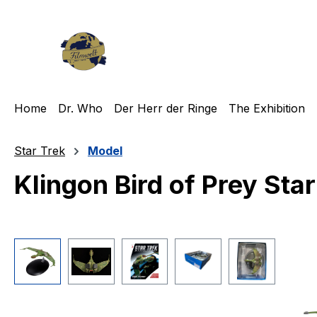
ip to main content
Skip to search
Skip to main navigation
Home
Dr. Who
Der Herr der Ringe
The Exhibition
Star Trek
Model
Klingon Bird of Prey Sta
Skip image gallery