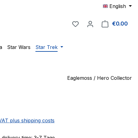
English
You have 0 wishlist item
€0.00
Shop
a
Star Wars
Star Trek
Eaglemoss / Hero Collector
e:
 VAT plus shipping costs
 delivery time: 3-7 Tage