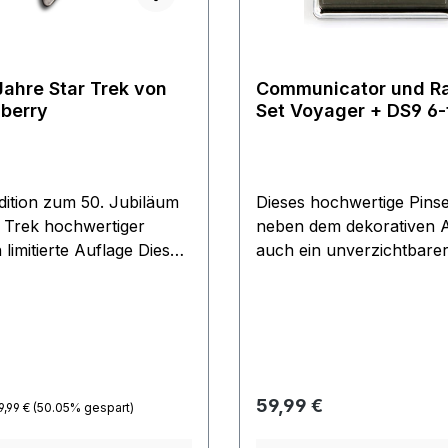
Jahre Star Trek von
Communicator und Ra
berry
Set Voyager + DS9 6-teilig
Star Trek
ition zum 50. Jubiläum
Dieses hochwertige Pinset
 Trek hochwertiger
neben dem dekorativen A
imitierte Auflage Dieser
auch ein unverzichtbare
ige Metallpin zeigt das
Bestandteil für jede Unif
rry 50. Star
Pins sind in Kupfer gepr
iläum Logo mit goldenem
besitzen eine Bicolore
 Symbol sowie silbernem
Oberflächen Beschichtun
 Logo aus Star Trek:
Communicator ist Chrom
inal Series. Maße: ca. 25
Goldfarben in edler
Regulärer Preis:
preis:
Regulärer Preis:
59,99 €
9,99 €
(50.05% gespart)
hochglänzender Oberflä
misst ca. 4,5 x 5 cm. Vie