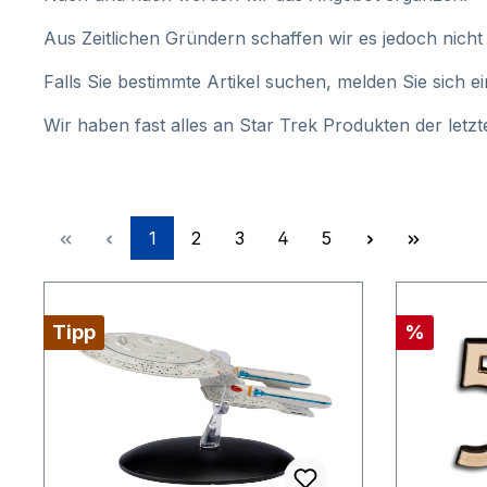
Aus Zeitlichen Gründern schaffen wir es jedoch nicht 
Falls Sie bestimmte Artikel suchen, melden Sie sich e
Wir haben fast alles an Star Trek Produkten der letz
Seite
Seite
Seite
Seite
Seite
1
2
3
4
5
Rabatt
Tipp
%