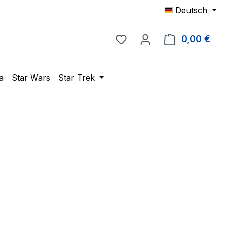
Deutsch
Du hast 0 Produkte auf 
0,00 €
Ware
a
Star Wars
Star Trek