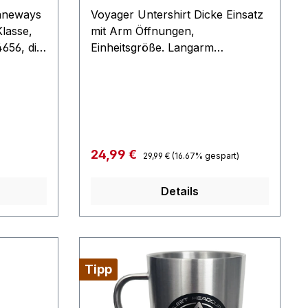
Janeways
Voyager Untershirt Dicke Einsatz
Klasse,
mit Arm Öffnungen,
656, die
Einheitsgröße. Langarm
taffeln
Untershirt in unserem shop
bemüht,
ebenfalls erhältlich
u
Hause
odell
st durch
Regulärer Preis:
Verkaufspreis:
24,99 €
29,99 €
(16.67% gespart)
rten
t für
Details
original
Tipp