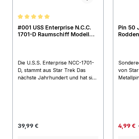
Durchschnittliche Bewertung von 5 von 5 Sternen
#001 USS Enterprise N.C.C.
Pin 50 
1701-D Raumschiff Modell
Rodden
Star Trek Eaglemoss
Die U.S.S. Enterprise NCC-1701-
Sondered
D, stammt aus Star Trek Das
von Star
nächste Jahrhundert und hat sie
Metallpin l
7 Staffeln lang begleitete. Diese
hochwert
originalgetreue Nachbildung
Roddenbe
wurde mithilfe ausführlicher
Trek Jub
Informationen aus den Archiven
50 Jahre
von CBS Studios entworfen,
Command
gegossen und bemalt. Die
The Orig
Regulärer Preis:
Verkaufs
39,99 €
4,99 €
Modelle sind aus Metallguss und
x 25 mm
haben Anbauteile aus Kunstsoff.