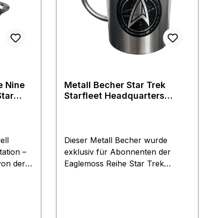
Metall Becher Star Trek
Star
Starfleet Headquarters
ll ca.
Eaglemoss
ell
Dieser Metall Becher wurde
ation –
exklusiv für Abonnenten der
von der
Eaglemoss Reihe Star Trek
en
Universe produziert Artikel
ch. Es
stammt aus dem Jahre 2020 und
war nicht im freien Handel.