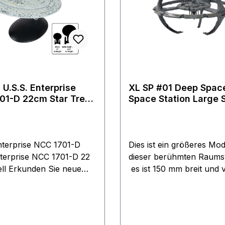
 U.S.S. Enterprise
XL SP #01 Deep Space Nine
01-D 22cm Star Trek
Space Station Large 
hiff Modell
Trek Raumschiff Mode
oss mit englischem
15cm Eaglemoss
n
nterprise NCC 1701-D
Dies ist ein größeres Mod
terprise NCC 1701-D 22
dieser berühmten Raumst
ll Erkunden Sie neue
es ist 150 mm breit und 
it dieser
obersten bis zur unterst
schen Sonderausgabe zur
Pylonenspitze 94 mm ho
nterprise 1701-D, einem
handelt sich um ein
er Galaxy-Klasse, das
Sammlermodell, das dem