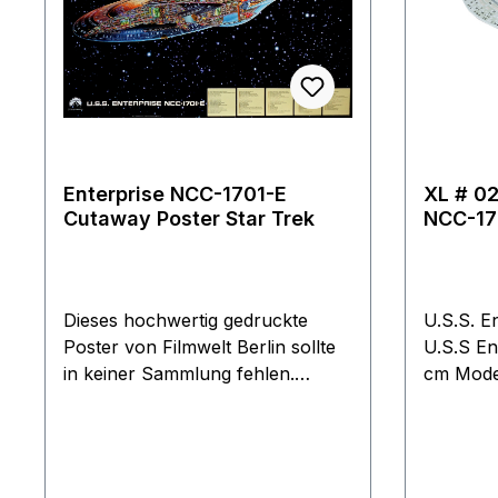
Das wichtigste natürlich ist, dass
man immer eine Verbindung zu
seinem im Orbit befindlichen
Raumschiff hat.
Enterprise NCC-1701-E
XL # 02
Cutaway Poster Star Trek
NCC-17
Raumsc
Eaglem
Magazi
Dieses hochwertig gedruckte
U.S.S. E
Poster von Filmwelt Berlin sollte
U.S.S En
in keiner Sammlung fehlen.
cm Mode
Offizielles Lizenzprodukt
Welten m
Paramount Pictures. Limitierte
fantasti
Auflage von nur 3000
U.S.S. E
Exemplaren. Wird gerollt stabil
Schiff d