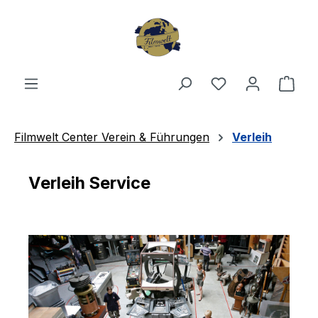
Zum Hauptinhalt springen
Du hast 0 Produ
Ware
Filmwelt Center Verein & Führungen
Verleih
Verleih Service