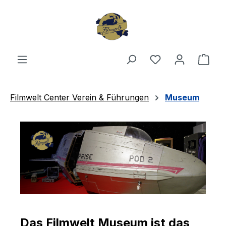
Zum Hauptinhalt springen
Du hast 0 Produ
Ware
Filmwelt Center Verein & Führungen
Museum
Das Filmwelt Museum ist das