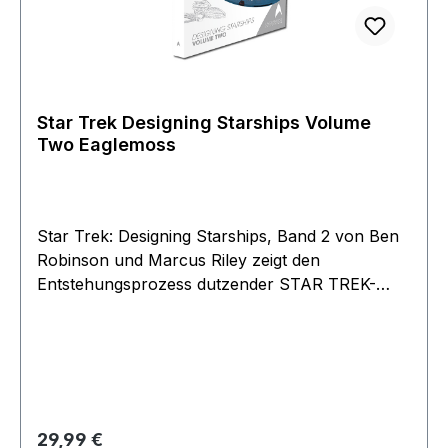
Star Trek Designing Starships Volume
Two Eaglemoss
Star Trek: Designing Starships, Band 2 von Ben
Robinson und Marcus Riley zeigt den
Entstehungsprozess dutzender STAR TREK-
Raumschiffe, von den ersten Entwurfsskizzen
bis hin zu den detaillierten Blaupausen, nach
denen die Studiomodelle entstanden. In Band 2
werden über 30 Schiffe vorgestellt, darunter die
U.S.S. Voyager,der Delta Flyer, die Enterprise-J,
die Phoenix, der klingonische Bird-of-Prey, der
Regulärer Preis:
29,99 €