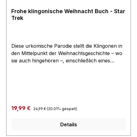
Frohe klingonische Weihnacht Buch - Star
Trek
Diese urkomische Parodie stellt die Klingonen in
den Mittelpunkt der Weihnachtsgeschichte – wo
sie auch hingehören –, einschließlich eines
Klingolaus mit ausfahrbaren Klauen, Tribbles in
den Stiefeln unartiger klingonischer Jungen und
Mädchen, und der beseelten Feiertagswärme
einer heißen Tasse gewürzten Blutweins.
Illustriert auf klassische, von Norman Rockwell
inspirierte Weise, ist frohe klingonische
Regulärer Preis:
Verkaufspreis:
19,99 €
24,99 €
(20.01% gespart)
WeiHnach’t das perfekte Geschenk für jeden
Star Trek-Fan! 30 Seitiges Buch mit
Details
"Weihnachts-Reimen" und vielen Illustrationen.