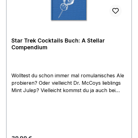
Star Trek Cocktails Buch: A Stellar
Compendium
Wolltest du schon immer mal romulanisches Ale
probieren? Oder vielleicht Dr. McCoys lieblings
Mint Julep? Vielleicht kommst du ja auch bei
einem Fuzzy Tribble richtig ins Schnurren. Oder
du servierst deinen Freunden Captain Picards
einzigartigen Earl Grey Martini. Dieser Ausflug zu
den Modedrinks der Zukunft ist ein Muss für
jeden Star Trek Fan, und für alle Cocktailfans
sowieso! Die Rezepte sind illustriert und mit
Regulärer Preis: