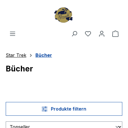
Zum Hauptinhalt springen
Du hast 0 Produ
Ware
Star Trek
Bücher
Bücher
Produkte filtern