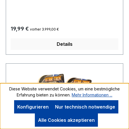
mit Box-Cover und Schaufenster geliefert.Ein
toller Blickfang die Geschenkidee zum Super
Preisabsolut neu im original Karton
Regulärer Preis:
19,99 €
vorher 3.999,00 €
Details
Diese Website verwendet Cookies, um eine bestmögliche
Erfahrung bieten zu können.
Mehr Informationen ...
Konfigurieren
Nur technisch notwendige
Alle Cookies akzeptieren