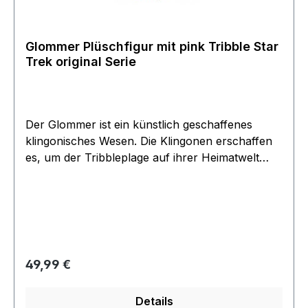
Glommer Plüschfigur mit pink Tribble Star
Trek original Serie
Der Glommer ist ein künstlich geschaffenes
klingonisches Wesen. Die Klingonen erschaffen
es, um der Tribbleplage auf ihrer Heimatwelt
Herr zu werden. Der Glommer vernichtet
Tribbles, indem er sich über sie setzt und sie
dann in sich aufnimmt. Mit Klettverschluß
verschließbare Bauchtasche zum Aufnehmen
des mitgelieferten Tribbles
Regulärer Preis:
49,99 €
Details