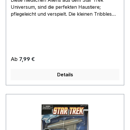
Diese niedlichen Aliens aus dem Star Trek
Universum, sind die perfekten Haustiere;
pflegeleicht und verspielt. Die kleinen Tribbles
sind noch stark unterentwickelt und kommen
daher ohne Sound und Bewegung.
Regulärer Preis:
Ab
7,99 €
Details