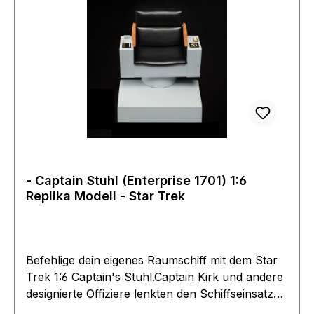
1:12 ist etwa 15 cm groß und zeigt das
authentische Abbild von Patrick Stewart als
verwandeltem Locutus. Es wird in einer farbigen
5-Panel-Box mit Box-Cover und Schaufenster
geliefert. Ein Blick auf die erstaunlich detaillierte
Locutus-Figur und auch Sie werden
assimiliert!Lagerfund zum Sonderpreis
- Captain Stuhl (Enterprise 1701) 1:6
Replika Modell - Star Trek
Befehlige dein eigenes Raumschiff mit dem Star
Trek 1:6 Captain's Stuhl.Captain Kirk und andere
designierte Offiziere lenkten den Schiffseinsatz
von diesem Suhl während ihrer fünfjährigen