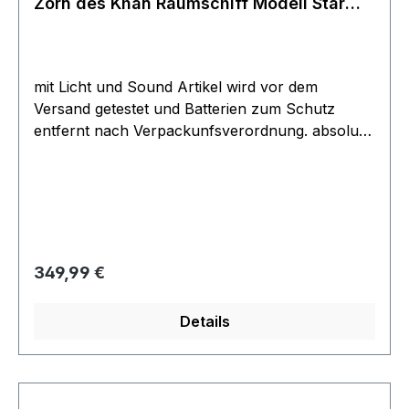
Zorn des Khan Raumschiff Modell Star
Trek
mit Licht und Sound Artikel wird vor dem
Versand getestet und Batterien zum Schutz
entfernt nach Verpackunfsverordnung. absolut
neu mit original Verpackung. Karton kann vom
Bild abweichen. Absolut neu - Verpackung
wurde geöffnet um die Batterien zum Schutz zu
entfernen. Rarität aus dem Filmwelt Archive.
Regulärer Preis:
349,99 €
Details