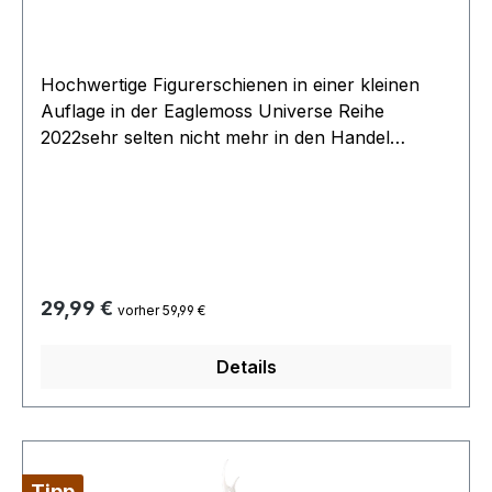
Special Issue
Hochwertige Figurerschienen in einer kleinen
Auflage in der Eaglemoss Universe Reihe
2022sehr selten nicht mehr in den Handel
gekommenHöhe ca 20cm
Regulärer Preis:
29,99 €
vorher 59,99 €
Details
Tipp