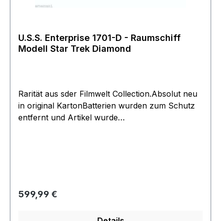
U.S.S. Enterprise 1701-D - Raumschiff
Modell Star Trek Diamond
Rarität aus sder Filmwelt Collection.Absolut neu
in original KartonBatterien wurden zum Schutz
entfernt und Artikel wurde
getestet.Batteriefächer können auf Grund des
Alters und der original Batterien Rost Spuren
aufweisen.Funktion etwas sensibel auf Grund
der abnehmbaren Untertassen Sektionmit 2
StändernSehr seltenes Schiff.
Regulärer Preis:
599,99 €
Details