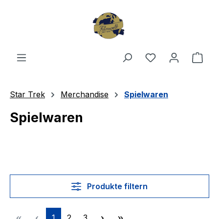
Zum Hauptinhalt springen
Du hast 0 Produ
Ware
Star Trek
Merchandise
Spielwaren
Spielwaren
Produkte filtern
Seite
Seite
Seite
1
2
3