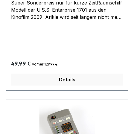
Super Sonderpreis nur für kurze ZeitRaumschiff
Modell der U.S.S. Enterprise 1701 aus den
Kinofilm 2009 Arikle wird seit langem nicht mehr
hergestellet gesuchte Rarität Artikel absolut neu
im original Karton ein weiterer Artikel aus dem
Filmwelt Archive. wird ohne Batterien
geliefertKarton kann kleinere Lagerspuren auf
Grund des Alters aufweisen.
Regulärer Preis:
49,99 €
vorher 129,99 €
Details