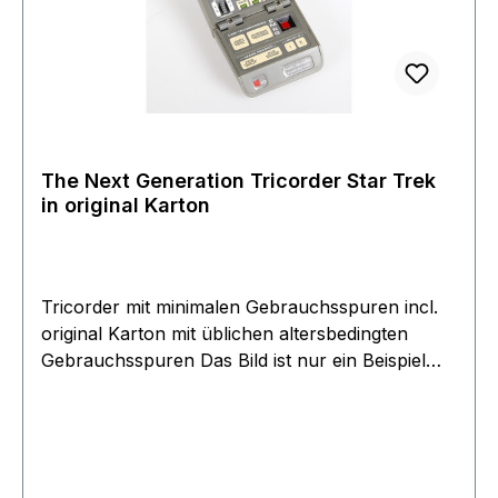
The Next Generation Tricorder Star Trek
in original Karton
Tricorder mit minimalen Gebrauchsspuren incl.
original Karton mit üblichen altersbedingten
Gebrauchsspuren Das Bild ist nur ein Beispiel
Bild und weicht davon ab da gebrauchter alter
Sammlerartikel. Artikel ist komplett mit original
Beipack Zettel und Blueprint. Sammlerstück aus
dem Jahre 1993 Rarität aus dem Filmwelt
Archive Artikel überprüft und Batterien zum