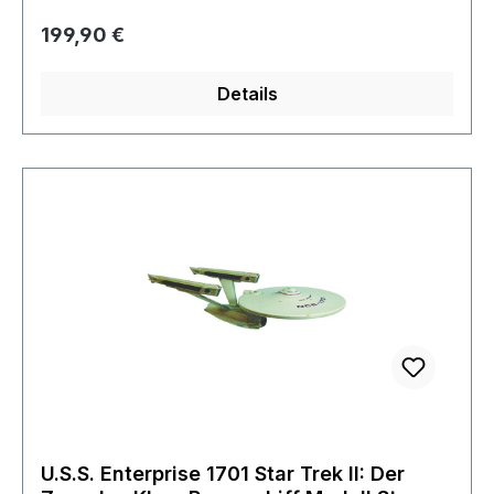
Schutz entfernt Artikel wird ohne Batterien
Regulärer Preis:
199,90 €
geliefert
Details
U.S.S. Enterprise 1701 Star Trek II: Der