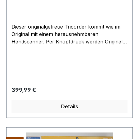
Dieser originalgetreue Tricorder kommt wie im
Original mit einem herausnehmbaren
Handscanner. Per Knopfdruck werden Original-
Zitate aus der Serie wiedergegeben. Ingesamt
sieben verschiedene Zitate sowie originalgetreue
Lichteffekte, machen diesen Tricorder zum Muss
für jede Außenmission. Artikel wird nicht mehr
hergestellt extrem gesucht Artikel überprüft und
Batterien zum Schutz entfernt Artikel wird ohne
Regulärer Preis:
399,99 €
Batterien geliefert
Details