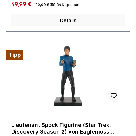
Regulärer Preis:
Verkaufspreis:
49,99 €
120,00 €
(58.34% gespart)
Details
Tipp
Lieutenant Spock Figurine (Star Trek:
Discovery Season 2) von Eaglemoss