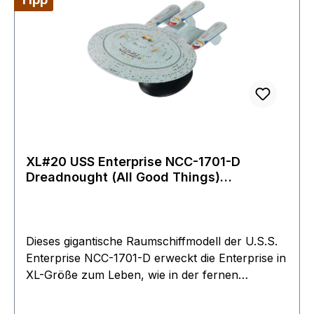
Design und die Geschichte des Schiffs.1. Auflage
mit großem Magazin Modell kommt mit Ständer
in schönem Display Karton und englischem
original Magazin,
XL#20 USS Enterprise NCC-1701-D
Dreadnought (All Good Things)
Raumschiff Star Trek Modell Eaglemoss
Dieses gigantische Raumschiffmodell der U.S.S.
Enterprise NCC-1701-D erweckt die Enterprise in
XL-Größe zum Leben, wie in der fernen
alternativen Zukunft. In dieser Anti-Zeit-Zukunft
überlebte die Enterprise-D ihren Kampf um