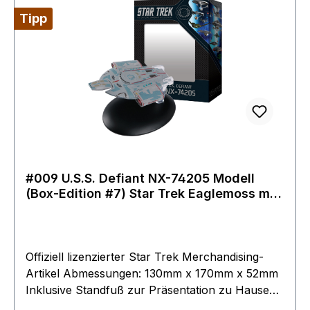
bevor die Firma in Konkurs ging.Jetzt zum
Tipp
Sonderpreis eins der gesuchtesten Schiffe aus
der ReiheKarton kann kleinere Lagerspuren
aufweisenDie erste Auflage mit Magazin finden
sie ebenfalls in unserem shop
#009 U.S.S. Defiant NX-74205 Modell
(Box-Edition #7) Star Trek Eaglemoss mit
englischem Magazin
Offiziell lizenzierter Star Trek Merchandising-
Artikel Abmessungen: 130mm x 170mm x 52mm
Inklusive Standfuß zur Präsentation zu Hause
oder im Büro20 Seitiges Magazin Material: