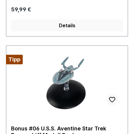
Torpedowerfern bedrohte Das Modell kommt mit
Regulärer Preis:
59,99 €
Ständer und ist durch seine Größe und
detaillierten Verarbeitung ein Highlight für jeden
Details
Fan.absolut neu
Tipp
Bonus #06 U.S.S. Aventine Star Trek