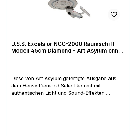
englischem original Magazin.absolut neu zum
Sonderpreis
U.S.S. Excelsior NCC-2000 Raumschiff
Modell 45cm Diamond - Art Asylum ohne
Funktion
Diese von Art Asylum gefertigte Ausgabe aus
dem Hause Diamond Select kommt mit
authentischen Licht und Sound-Effekten,
Displayständer und ist ca. 45 cm lang. Der
Artikel wird schon lange nicht mehr hergestellt
und ist extrem gesucht. Das Schiff ist neu und
kommt in original Verpackung aus dem Filmwelt
Archive.Batteriefach ist jedoch oxidiert ohne