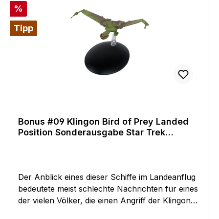
ABS-Kunststoffteilen nachgebildet und von Hand
Rabatt
%
bemalt. Modell kommt mit Ständer in schönem
Display Karton absolut neu Rarität nun zum
Tipp
Sonderpreis
Bonus #09 Klingon Bird of Prey Landed
Position Sonderausgabe Star Trek
Raumschiff Modell Star Trek Eaglemoss
Der Anblick eines dieser Schiffe im Landeanflug
bedeutete meist schlechte Nachrichten für eines
der vielen Völker, die einen Angriff der Klingonen
fürchteten. Der klingonische Bird-of-Prey ist ein