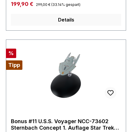
Funktion zur Dekoration oder für Bastler.deshalb
Regulärer Preis:
Verkaufspreis:
199,90 €
299,00 €
(33.14% gespart)
zum Sonderpreis Batterien wurden bereits
entfernt und sind nicht enthalten.
Details
Rabatt
%
Tipp
Bonus #11 U.S.S. Voyager NCC-73602
Sternbach Concept 1. Auflage Star Trek