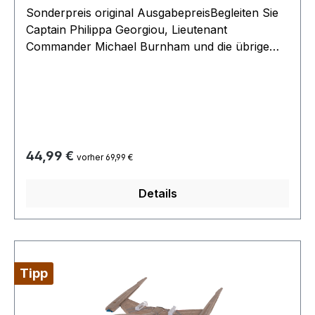
Sonderpreis original AusgabepreisBegleiten Sie
Captain Philippa Georgiou, Lieutenant
Commander Michael Burnham und die übrige
Schiffsbesatzung auf der Suche nach neuem
Leben und unbekannten Zivilisationen mit diesem
detailgetreuen Modell der U.S.S. Shenzhou
NCC-1227 aus der mit Spannung erwarteten TV-
Serie Star Trek: Discovery, den aktuellen
Neuzugang zum Star Trek-Universum. Die
Regulärer Preis:
44,99 €
vorher 69,99 €
U.S.S. Shenzhou ist ein Sternenflottenschiff der
Walker-Klasse unter dem Kommando von
Details
Captain Philippa Georgiou. Das Name
„Shenzhou“ (神舟) bedeutet „Götterschiff“ und
wurde im Andenken an das erste bemannte
chinesische Raumschiff gewählt. Zusammen mit
ihrem Modell der U.S.S. Shenzhou erhalten Sie
Tipp
ein exklusives Begleitmagazin, in dem das Schiff
und sein Werdegang ausführlich vorgestellt