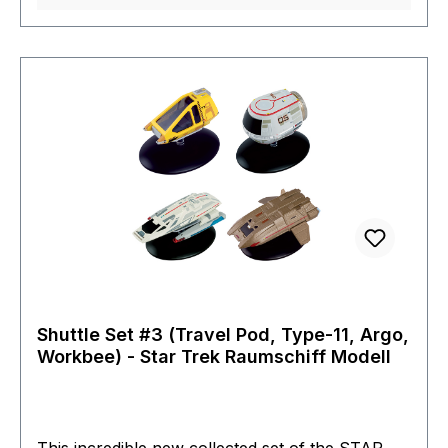
components were based on an actual "inflatable
moon base" design developed for the U.S. space
program. The ship is carefully recreated in die-
cast, high-quality materials then hand-painted
with an incredible level of detail and with a
special collector’s stand so that you can display
it the way you want. Das Modell kommt mit
Ständer, es ist durch seine Größe und detaillierte
Verarbeitung ein Highlight für jeden Fan.
Lizenz: CBSSerie: Star
TrekHersteller: EaglemossLänge: 19
cmGewicht: 403 Gr.
Shuttle Set #3 (Travel Pod, Type-11, Argo,
Workbee) - Star Trek Raumschiff Modell