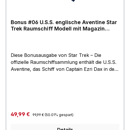
Bonus #06 U.S.S. englische Aventine Star
Trek Raumschiff Modell mit Magazin
Eaglemoss
Diese Bonusausgabe von Star Trek – Die
offizielle Raumschiffsammlung enthält die U.S.S.
Aventine, das Schiff von Captain Ezri Dax in der
Star Trek-Romantrilogie „Destiny“. Die Aventine
erlebte ihre Feuertaufe im Kampf gegen die Borg
während der Invasion von Acamar. Bei der
blutigen Schlacht fanden sowohl der Capatain
als auch der Erste Offizier den Tod, sodass das
Kommando über das Schiff an Ezri Dax ging.
Regulärer Preis:
Verkaufspreis:
49,99 €
99,99 €
(50.01% gespart)
Eine Woche nach der Schlacht ernannte die
Sternenflotte Ezri zum Captain und übergab ihr
Details