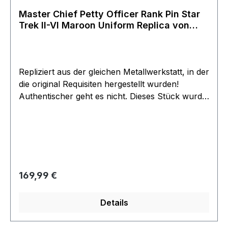
Master Chief Petty Officer Rank Pin Star
Trek II-VI Maroon Uniform Replica von
Roddenberry
Repliziert aus der gleichen Metallwerkstatt, in der
die original Requisiten hergestellt wurden!
Authentischer geht es nicht. Dieses Stück wurde
mit den gleichen Techniken und Materialien
nachgebildet. Der Pin misst etwa 3,2 x 2,5 cm
Dies sind die besten Replicas die man finden
kann. Roddenberry hat diese anfertigen lassen
für seinen Shop. Angefertigt wurden die Pins aus
Metall unter verwendung von Original Formen
Regulärer Preis:
169,99 €
(soweit noch vorhanden) von den gleichen
Firmen die auch die Pins bereits für die Kinofilme
Details
für Paramount angefertigt hatten. Hersteller
Lincoln Enterprise - Firma von Roddenberry