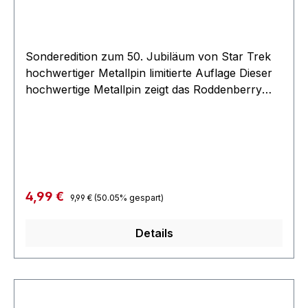
Sonderedition zum 50. Jubiläum von Star Trek
hochwertiger Metallpin limitierte Auflage Dieser
hochwertige Metallpin zeigt das Roddenberry
50. Star Trek Jubiläum Logo mit goldenem 50
Jahre Symbol sowie silbernem Command Logo
aus Star Trek: The Original Series. Maße: ca. 25
x 25 mm
Regulärer Preis:
Verkaufspreis:
4,99 €
9,99 €
(50.05% gespart)
Details