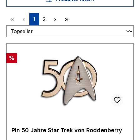
Seite
Seite
1
2
Rabatt
%
Pin 50 Jahre Star Trek von Roddenberry