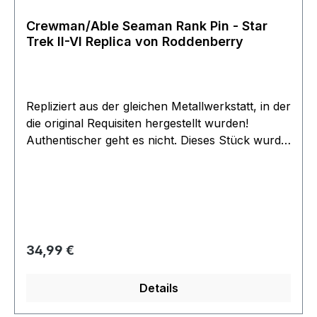
Crewman/Able Seaman Rank Pin - Star
Trek II-VI Replica von Roddenberry
Repliziert aus der gleichen Metallwerkstatt, in der
die original Requisiten hergestellt wurden!
Authentischer geht es nicht. Dieses Stück wurde
mit den gleichen Techniken und Materialien
nachgebildet. Der Pin misst etwa 1,3 x 1,3 cm
Dies sind die besten Replicas die man finden
kann. Roddenberry hat diese anfertigen lassen
für seinen Shop. Angefertigt wurden die Pins aus
Metall unter verwendung von Original Formen
Regulärer Preis:
34,99 €
(soweit noch vorhanden) von den gleichen
Firmen die auch die Pins bereits für die Kinofilme
Details
für Paramount angefertigt hatten. Hersteller
Lincoln Enterprise - Firma von Roddenberry