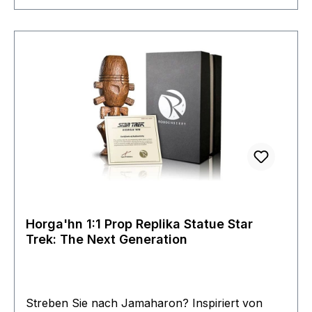
Enterprises umbenannt . Er wurde Ende 2018
von Roddenberry Junior geschlossen und alle
Restbestände wurden verkauft und Altbestände
bereits seit Jahren über Conventions wie in Las
Vegas veräussert. Die Filmwelt konnte noch
einen Großteil der vorhandenen Reste erwerben
die er nun den Freunden und Mitgliedern des
Filmwelt Center´s nach und nach zur Verfügung
stellt. Exclusive jetzt im Filmwelt Shop erhältlich
für alle Star Trek Freunde. weiteres Zubehör
auch im Shop oder über die Uniformgruppe des
Filmwelt Center (Vereins) erhältlich. Fragen sie
einfach nach.
Horga'hn 1:1 Prop Replika Statue Star
Trek: The Next Generation
Streben Sie nach Jamaharon? Inspiriert von