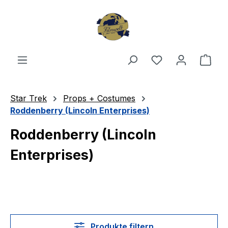
Zum Hauptinhalt springen
Du hast 0 Produ
Ware
Star Trek
Props + Costumes
Roddenberry (Lincoln Enterprises)
Roddenberry (Lincoln
Enterprises)
Produkte filtern