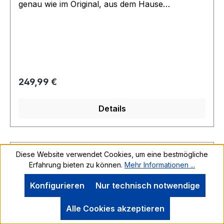
genau wie im Original, aus dem Hause
Roddenberry, Hergestellt it original Formen von
Hand originalgetreu bemalt, das beste was man
bekommen kann sehr genau am Original(die
Produktion wurde 2018 eingestellt mit
Schließung des Shops, einmaliger Restbestand)
Absolut neu original verpacktBild ist nur ein
Regulärer Preis:
249,99 €
Beispiel Bild Minimale Abweichung möglich da
handbemalt.. Raritäten aus dem Filmwelt Archive
Details
verwenden wir auch um original Kostüme zu
ergänzen kommt dem Original am nächsten
Diese Website verwendet Cookies, um eine bestmögliche
Erfahrung bieten zu können.
Mehr Informationen ...
Konfigurieren
Nur technisch notwendige
Alle Cookies akzeptieren