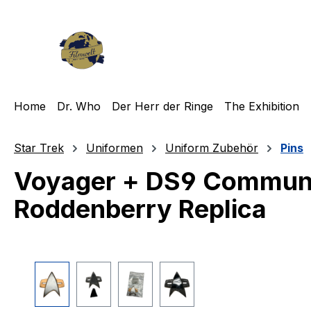
m Hauptinhalt springen
Zur Suche springen
Zur Hauptnavigation springen
Home
Dr. Who
Der Herr der Ringe
The Exhibition
Star Trek
Uniformen
Uniform Zubehör
Pins
Voyager + DS9 Communic
Roddenberry Replica
Bildergalerie überspringen