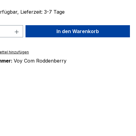
fügbar, Lieferzeit: 3-7 Tage
 Anzahl: Gib den gewünschten Wert ein 
In den Warenkorb
ttel hinzufügen
mmer:
Voy Com Roddenberry