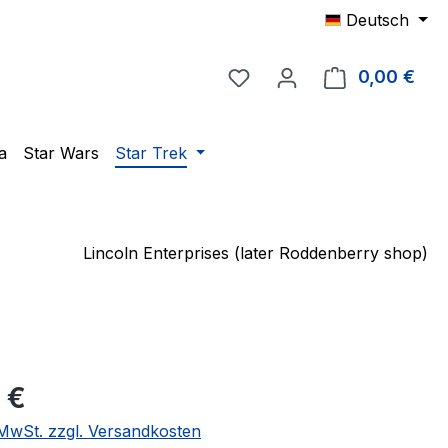
Deutsch
Du hast 0 Produkte auf 
0,00 €
Ware
a
Star Wars
Star Trek
Lincoln Enterprises (later Roddenberry shop)
eis:
 €
. MwSt. zzgl. Versandkosten