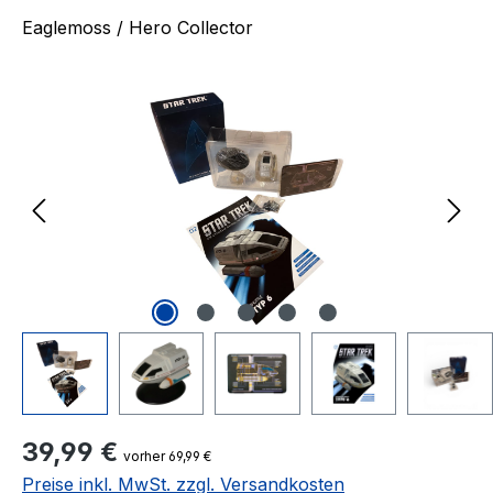
Eaglemoss / Hero Collector
Bildergalerie überspringen
Regulärer Preis:
39,99 €
vorher 69,99 €
Preise inkl. MwSt. zzgl. Versandkosten