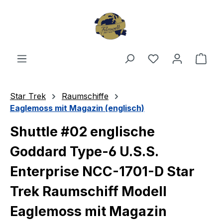
Zum Hauptinhalt springen
Du hast 0 Produ
Ware
Star Trek
Raumschiffe
Eaglemoss mit Magazin (englisch)
Shuttle #02 englische
Goddard Type-6 U.S.S.
Enterprise NCC-1701-D Star
Trek Raumschiff Modell
Eaglemoss mit Magazin