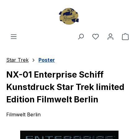
Zum Hauptinhalt springen
Du hast 0 Produ
Ware
Star Trek
Poster
NX-01 Enterprise Schiff
Kunstdruck Star Trek limited
Edition Filmwelt Berlin
Filmwelt Berlin
Bildergalerie überspringen