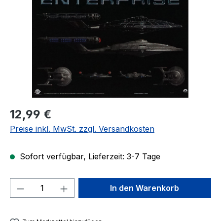
Regulärer Preis:
12,99 €
Preise inkl. MwSt. zzgl. Versandkosten
Sofort verfügbar, Lieferzeit: 3-7 Tage
Produkt Anzahl: Gib den gewünschten We
In den Warenkorb