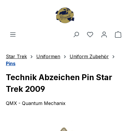
Zum Hauptinhalt springen
Du hast 0 Produ
Ware
Star Trek
Uniformen
Uniform Zubehör
Pins
Technik Abzeichen Pin Star
Trek 2009
QMX - Quantum Mechanix
Bildergalerie überspringen