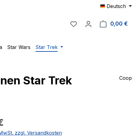
Deutsch
Du hast 0 Produkte auf 
0,00 €
Ware
a
Star Wars
Star Trek
nen Star Trek
Coop
eis:
€
. MwSt. zzgl. Versandkosten