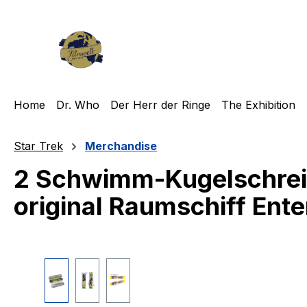
m Hauptinhalt springen
Zur Suche springen
Zur Hauptnavigation springen
Home
Dr. Who
Der Herr der Ringe
The Exhibition
Star Trek
Merchandise
2 Schwimm-Kugelschreib
original Raumschiff Ente
Bildergalerie überspringen