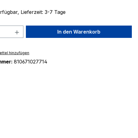
fügbar, Lieferzeit: 3-7 Tage
 Anzahl: Gib den gewünschten Wert ein 
In den Warenkorb
ttel hinzufügen
mmer:
810671027714