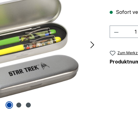
Sofort ver
Produkt
Zum Merkze
Produktnu