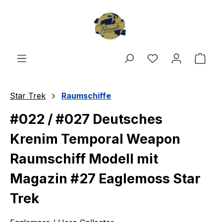
Zum Hauptinhalt springen
Du hast 0 Produ
Ware
Star Trek
Raumschiffe
#022 / #027 Deutsches
Krenim Temporal Weapon
Raumschiff Modell mit
Magazin #27 Eaglemoss Star
Trek