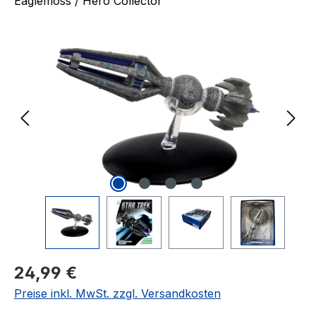
Eaglemoss / Hero Collector
Bildergalerie überspringen
Regulärer Preis:
24,99 €
Preise inkl. MwSt. zzgl. Versandkosten