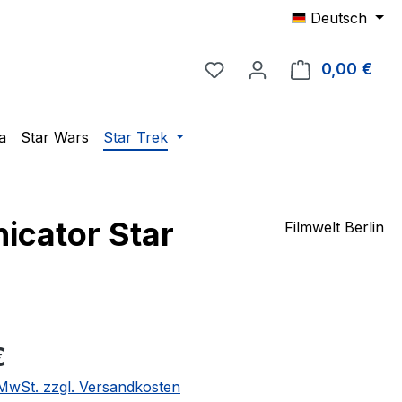
Deutsch
Du hast 0 Produkte auf 
0,00 €
Ware
a
Star Wars
Star Trek
cator Star
Filmwelt Berlin
eis:
€
. MwSt. zzgl. Versandkosten