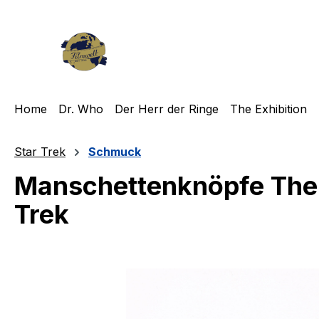
m Hauptinhalt springen
Zur Suche springen
Zur Hauptnavigation springen
Home
Dr. Who
Der Herr der Ringe
The Exhibition
Star Trek
Schmuck
Manschettenknöpfe The 
Trek
Bildergalerie überspringen