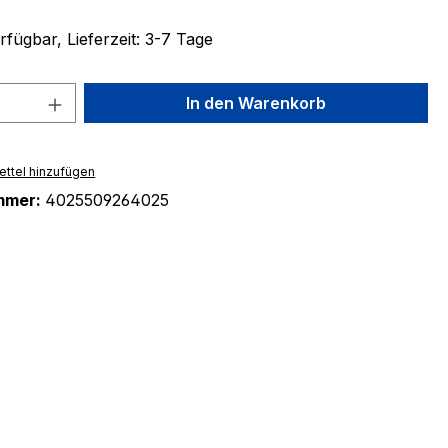
fügbar, Lieferzeit: 3-7 Tage
 Anzahl: Gib den gewünschten Wert ein 
In den Warenkorb
ttel hinzufügen
mmer:
4025509264025