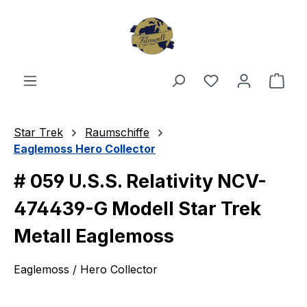
Zum Hauptinhalt springen
Du hast 0 Produ
Ware
Star Trek
Raumschiffe
Eaglemoss Hero Collector
# 059 U.S.S. Relativity NCV-
474439-G Modell Star Trek
Metall Eaglemoss
Eaglemoss / Hero Collector
Bildergalerie überspringen