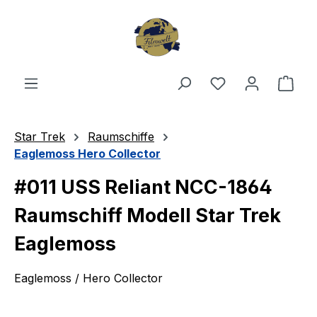
Zum Hauptinhalt springen
Du hast 0 Produ
Ware
Star Trek
Raumschiffe
Eaglemoss Hero Collector
#011 USS Reliant NCC-1864
Raumschiff Modell Star Trek
Eaglemoss
Eaglemoss / Hero Collector
Bildergalerie überspringen