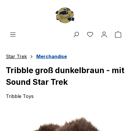
Zum Hauptinhalt springen
Du hast 0 Produ
Ware
Star Trek
Merchandise
Tribble groß dunkelbraun - mit
Sound Star Trek
Tribble Toys
Bildergalerie überspringen