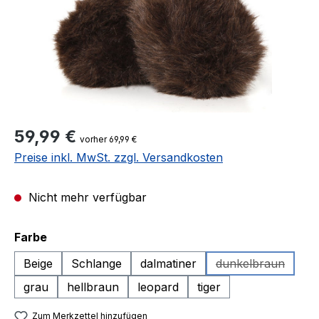
Regulärer Preis:
59,99 €
vorher 69,99 €
Preise inkl. MwSt. zzgl. Versandkosten
Nicht mehr verfügbar
auswählen
Farbe
Beige
Schlange
dalmatiner
dunkelbraun
(Diese Option i
grau
hellbraun
leopard
tiger
Zum Merkzettel hinzufügen