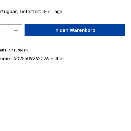
fügbar, Lieferzeit: 3-7 Tage
 Anzahl: Gib den gewünschten Wert ein 
In den Warenkorb
ttel hinzufügen
mmer:
4025509262076 -silber