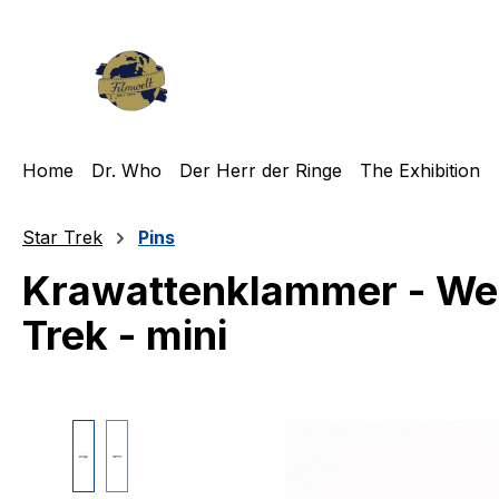
m Hauptinhalt springen
Zur Suche springen
Zur Hauptnavigation springen
Home
Dr. Who
Der Herr der Ringe
The Exhibition
Star Trek
Pins
Krawattenklammer - We
Trek - mini
Bildergalerie überspringen