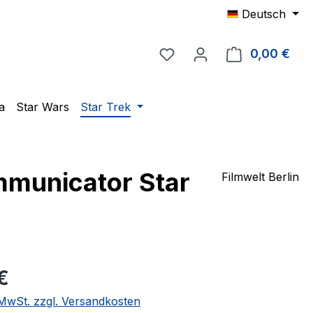
Deutsch
Du hast 0 Produkte auf 
0,00 €
Ware
a
Star Wars
Star Trek
municator Star
Filmwelt Berlin
eis:
€
. MwSt. zzgl. Versandkosten