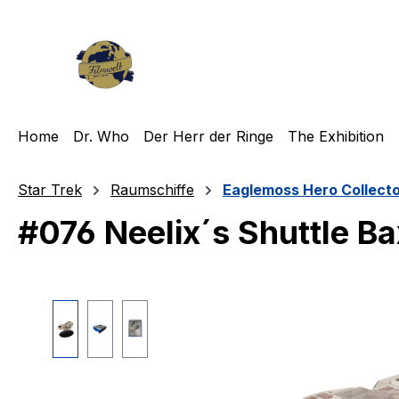
m Hauptinhalt springen
Zur Suche springen
Zur Hauptnavigation springen
Home
Dr. Who
Der Herr der Ringe
The Exhibition
Star Trek
Raumschiffe
Eaglemoss Hero Collect
#076 Neelix´s Shuttle Ba
Bildergalerie überspringen