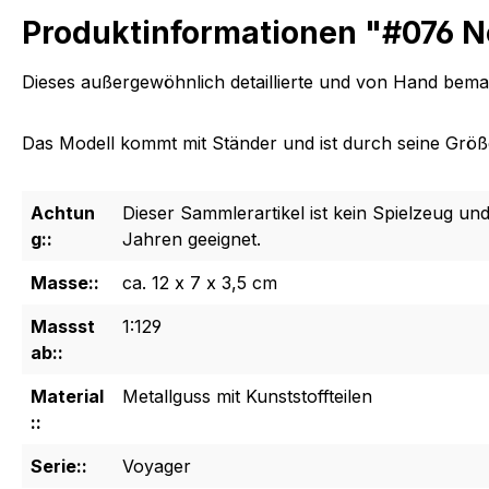
Produktinformationen "#076 Ne
Dieses außergewöhnlich detaillierte und von Hand bemalt
Das Modell kommt mit Ständer und ist durch seine Größe 
Achtun
Dieser Sammlerartikel ist kein Spielzeug und
g::
Jahren geeignet.
Masse::
ca. 12 x 7 x 3,5 cm
Massst
1:129
ab::
Material
Metallguss mit Kunststoffteilen
::
Serie::
Voyager