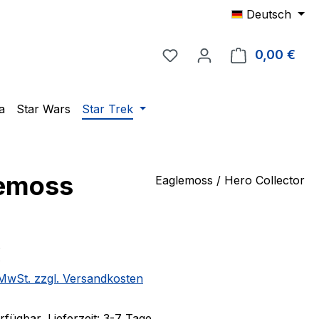
Deutsch
Du hast 0 Produkte auf 
0,00 €
Ware
a
Star Wars
Star Trek
lemoss
Eaglemoss / Hero Collector
eis:
€
. MwSt. zzgl. Versandkosten
fügbar, Lieferzeit: 3-7 Tage