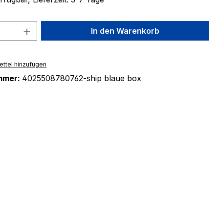
 Anzahl: Gib den gewünschten Wert ein 
In den Warenkorb
ttel hinzufügen
mmer:
4025508780762-ship blaue box