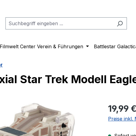
Filmwelt Center Verein & Führungen
Battlestar Galactic
or
xial Star Trek Modell Eag
Regulärer Pr
19,99 
Preise inkl
Sofort ver