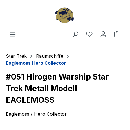
Zum Hauptinhalt springen
Du hast 0 Produ
Ware
Star Trek
Raumschiffe
Eaglemoss Hero Collector
#051 Hirogen Warship Star
Trek Metall Modell
EAGLEMOSS
Eaglemoss / Hero Collector
Bildergalerie überspringen