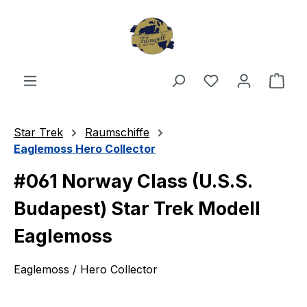
Zum Hauptinhalt springen
Du hast 0 Produ
Ware
Star Trek
Raumschiffe
Eaglemoss Hero Collector
#061 Norway Class (U.S.S.
Budapest) Star Trek Modell
Eaglemoss
Eaglemoss / Hero Collector
Bildergalerie überspringen