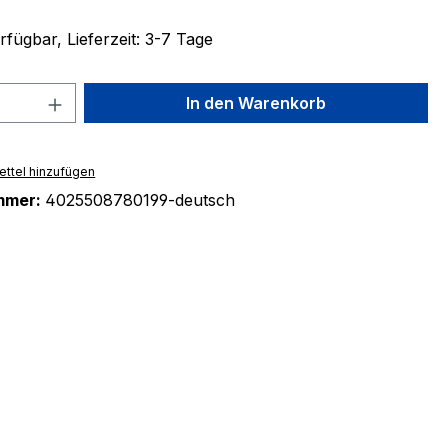
fügbar, Lieferzeit: 3-7 Tage
 Anzahl: Gib den gewünschten Wert ein 
In den Warenkorb
ttel hinzufügen
mmer:
4025508780199-deutsch