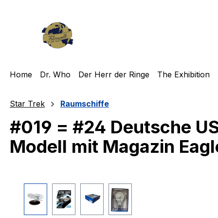
m Hauptinhalt springen
Zur Suche springen
Zur Hauptnavigation springen
Home
Dr. Who
Der Herr der Ringe
The Exhibition
Star Trek
Raumschiffe
#019 = #24 Deutsche U
Modell mit Magazin Eagl
Bildergalerie überspringen