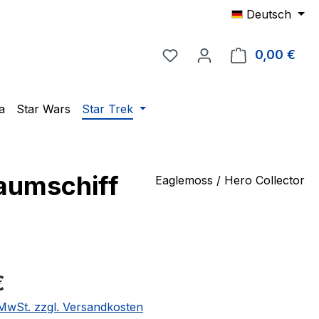
Deutsch
Du hast 0 Produkte auf 
0,00 €
Ware
a
Star Wars
Star Trek
aumschiff
Eaglemoss / Hero Collector
eis:
€
. MwSt. zzgl. Versandkosten