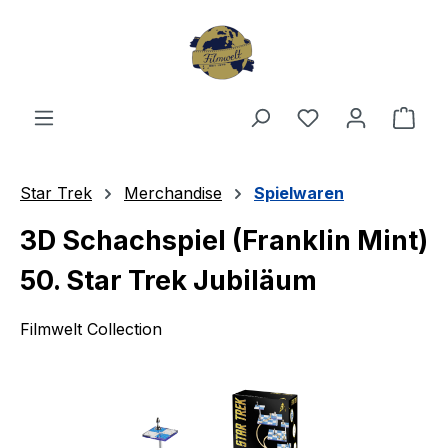
Zum Hauptinhalt springen
Du hast 0 Produ
Ware
Star Trek
Merchandise
Spielwaren
3D Schachspiel (Franklin Mint)
50. Star Trek Jubiläum
Filmwelt Collection
Bildergalerie überspringen