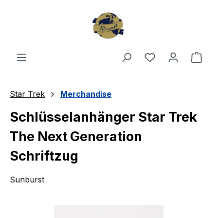
Zum Hauptinhalt springen
Du hast 0 Produ
Ware
Star Trek
Merchandise
Schlüsselanhänger Star Trek
The Next Generation
Schriftzug
Sunburst
Bildergalerie überspringen