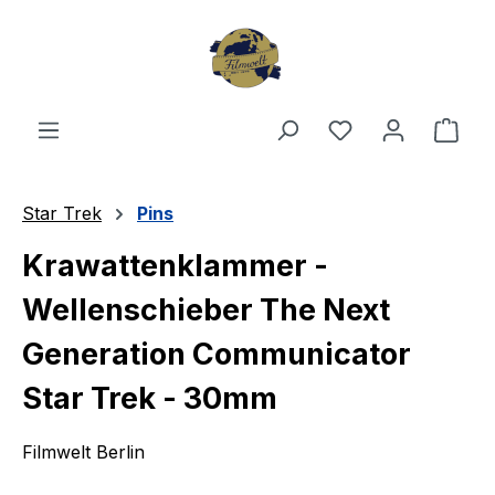
Zum Hauptinhalt springen
Du hast 0 Produ
Ware
Star Trek
Pins
Krawattenklammer -
Wellenschieber The Next
Generation Communicator
Star Trek - 30mm
Filmwelt Berlin