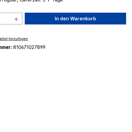
 Anzahl: Gib den gewünschten Wert ein 
In den Warenkorb
ttel hinzufügen
mmer:
810671027899