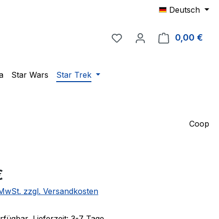
Deutsch
Du hast 0 Produkte auf 
0,00 €
Ware
a
Star Wars
Star Trek
Coop
eis:
€
. MwSt. zzgl. Versandkosten
fügbar, Lieferzeit: 3-7 Tage