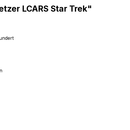
etzer LCARS Star Trek"
undert
en