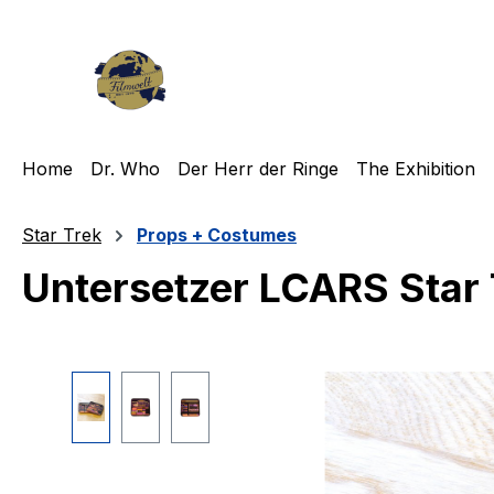
m Hauptinhalt springen
Zur Suche springen
Zur Hauptnavigation springen
Home
Dr. Who
Der Herr der Ringe
The Exhibition
Star Trek
Props + Costumes
Untersetzer LCARS Star 
Bildergalerie überspringen