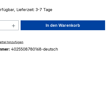
fügbar, Lieferzeit: 3-7 Tage
 Anzahl: Gib den gewünschten Wert ein 
In den Warenkorb
ttel hinzufügen
mmer:
4025508780168-deutsch