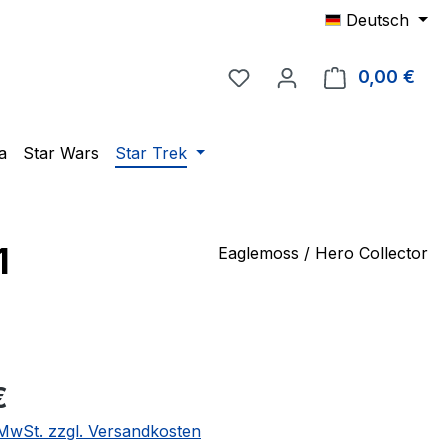
Deutsch
Du hast 0 Produkte auf 
0,00 €
Ware
a
Star Wars
Star Trek
1
Eaglemoss / Hero Collector
eis:
€
. MwSt. zzgl. Versandkosten