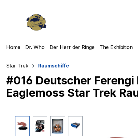
m Hauptinhalt springen
Zur Suche springen
Zur Hauptnavigation springen
Home
Dr. Who
Der Herr der Ringe
The Exhibition
Star Trek
Raumschiffe
#016 Deutscher Ferengi
Eaglemoss Star Trek Ra
Bildergalerie überspringen