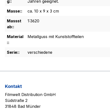
g::
Jahren geeignet.
Masse::
ca. 10 x 9 x 3 cm
Massst
1:3620
ab::
Material
Metallguss mit Kunststoffteilen
::
Serie::
verschiedene
Kontakt
Filmwelt Distribution GmbH
Südstraße 2
31848 Bad Münder