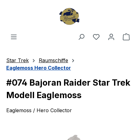
Zum Hauptinhalt springen
Du hast 0 Produ
Ware
Star Trek
Raumschiffe
Eaglemoss Hero Collector
#074 Bajoran Raider Star Trek
Modell Eaglemoss
Eaglemoss / Hero Collector
Bildergalerie überspringen