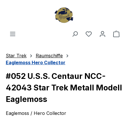
Zum Hauptinhalt springen
Du hast 0 Produ
Ware
Star Trek
Raumschiffe
Eaglemoss Hero Collector
#052 U.S.S. Centaur NCC-
42043 Star Trek Metall Modell
Eaglemoss
Eaglemoss / Hero Collector
Bildergalerie überspringen