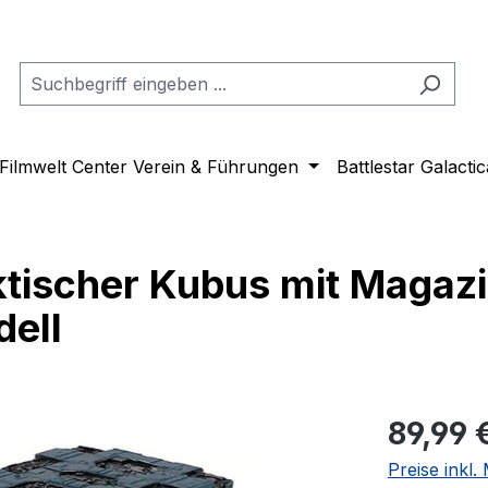
Filmwelt Center Verein & Führungen
Battlestar Galactic
ktischer Kubus mit Magaz
dell
Regulärer Pr
89,99 
Preise inkl