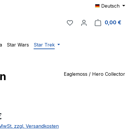
Deutsch
Du hast 0 Produkte auf 
0,00 €
Ware
a
Star Wars
Star Trek
in
Eaglemoss / Hero Collector
eis:
€
. MwSt. zzgl. Versandkosten