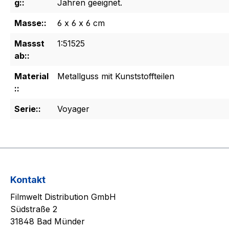
g::
Jahren geeignet.
Masse::
6 x 6 x 6 cm
Massst
1:51525
ab::
Material
Metallguss mit Kunststoffteilen
::
Serie::
Voyager
Kontakt
Filmwelt Distribution GmbH
Südstraße 2
31848 Bad Münder