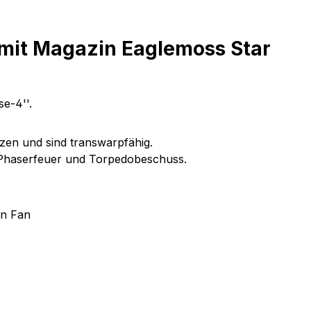
 mit Magazin Eaglemoss Star
se-4''.
tzen und sind transwarpfähig.
s Phaserfeuer und Torpedobeschuss.
en Fan