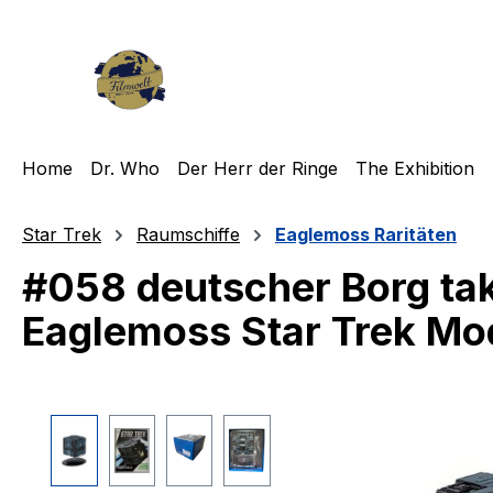
m Hauptinhalt springen
Zur Suche springen
Zur Hauptnavigation springen
Home
Dr. Who
Der Herr der Ringe
The Exhibition
Star Trek
Raumschiffe
Eaglemoss Raritäten
#058 deutscher Borg ta
Eaglemoss Star Trek Mo
Bildergalerie überspringen