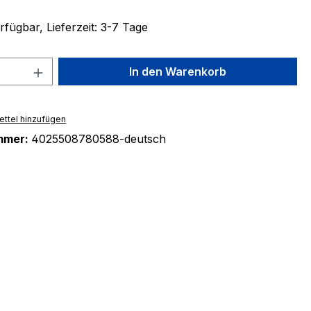
fügbar, Lieferzeit: 3-7 Tage
 Anzahl: Gib den gewünschten Wert ein 
In den Warenkorb
ttel hinzufügen
mmer:
4025508780588-deutsch