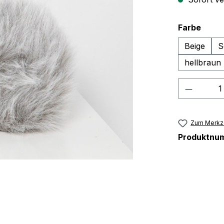
ausw
Farbe
Beige
S
hellbraun
Produkt
Zum Merkze
Produktnu