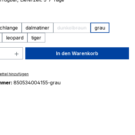
ählen
chlange
dalmatiner
dunkelbraun
grau
(Diese Option ist zurzeit nicht v
leopard
tiger
 Anzahl: Gib den gewünschten Wert ein 
In den Warenkorb
ttel hinzufügen
mmer:
850534004155-grau