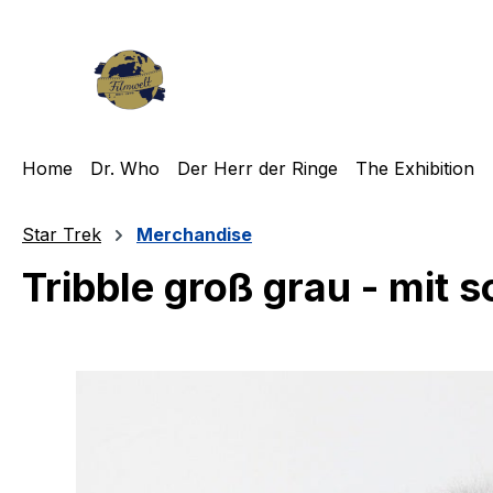
m Hauptinhalt springen
Zur Suche springen
Zur Hauptnavigation springen
Home
Dr. Who
Der Herr der Ringe
The Exhibition
Star Trek
Merchandise
Tribble groß grau - mit 
Bildergalerie überspringen