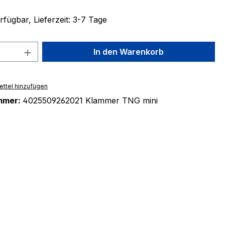
fügbar, Lieferzeit: 3-7 Tage
 Anzahl: Gib den gewünschten Wert ein 
In den Warenkorb
ttel hinzufügen
mmer:
4025509262021 Klammer TNG mini