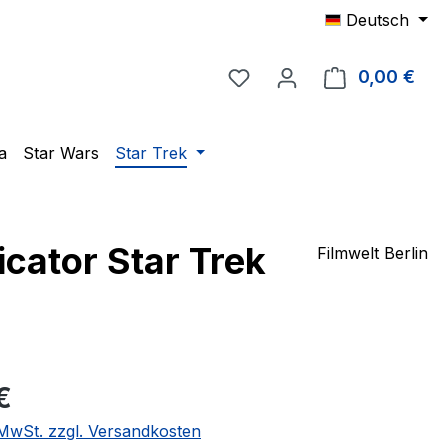
Deutsch
Du hast 0 Produkte auf 
0,00 €
Ware
a
Star Wars
Star Trek
ator Star Trek
Filmwelt Berlin
eis:
€
. MwSt. zzgl. Versandkosten