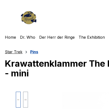
m Hauptinhalt springen
Zur Suche springen
Zur Hauptnavigation springen
Home
Dr. Who
Der Herr der Ringe
The Exhibition
Star Trek
Pins
Krawattenklammer The N
- mini
Bildergalerie überspringen