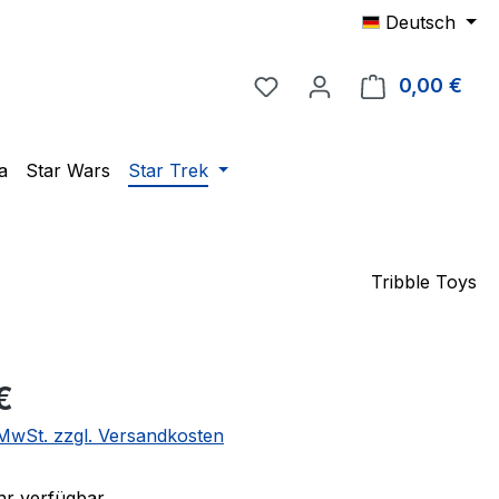
Deutsch
Du hast 0 Produkte auf 
0,00 €
Ware
a
Star Wars
Star Trek
Tribble Toys
eis:
€
. MwSt. zzgl. Versandkosten
r verfügbar