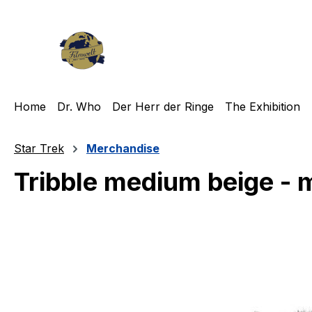
m Hauptinhalt springen
Zur Suche springen
Zur Hauptnavigation springen
Home
Dr. Who
Der Herr der Ringe
The Exhibition
Star Trek
Merchandise
Tribble medium beige - m
Bildergalerie überspringen