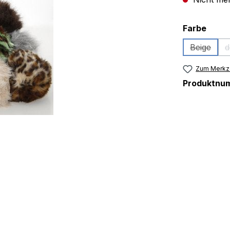
ausw
Farbe
Beige
d
(Diese Op
Zum Merkze
Produktnu