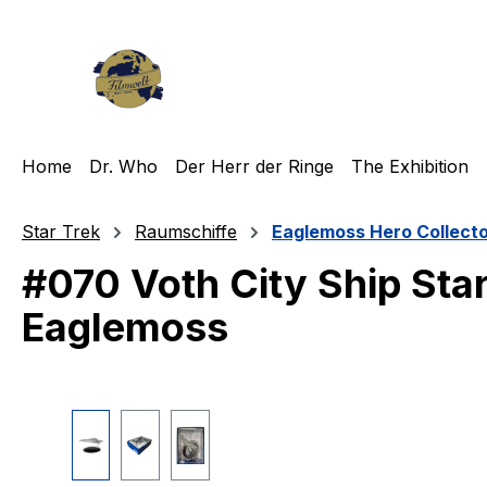
m Hauptinhalt springen
Zur Suche springen
Zur Hauptnavigation springen
Home
Dr. Who
Der Herr der Ringe
The Exhibition
Star Trek
Raumschiffe
Eaglemoss Hero Collect
#070 Voth City Ship Sta
Eaglemoss
Bildergalerie überspringen