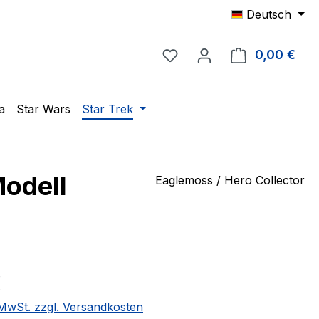
Deutsch
Du hast 0 Produkte auf 
0,00 €
Ware
a
Star Wars
Star Trek
Modell
Eaglemoss / Hero Collector
eis:
€
. MwSt. zzgl. Versandkosten