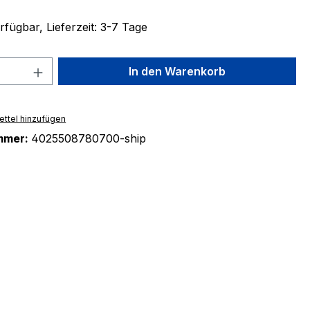
fügbar, Lieferzeit: 3-7 Tage
 Anzahl: Gib den gewünschten Wert ein 
In den Warenkorb
ttel hinzufügen
mmer:
4025508780700-ship