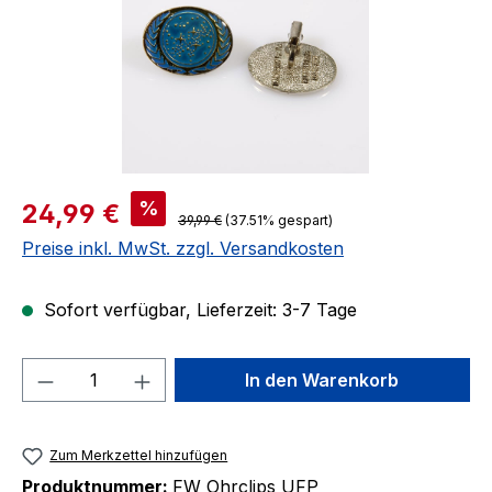
Verkaufspreis:
%
24,99 €
Regulärer Preis:
39,99 €
(37.51% gespart)
Preise inkl. MwSt. zzgl. Versandkosten
Sofort verfügbar, Lieferzeit: 3-7 Tage
Produkt Anzahl: Gib den gewünschten We
In den Warenkorb
Zum Merkzettel hinzufügen
Produktnummer:
FW Ohrclips UFP