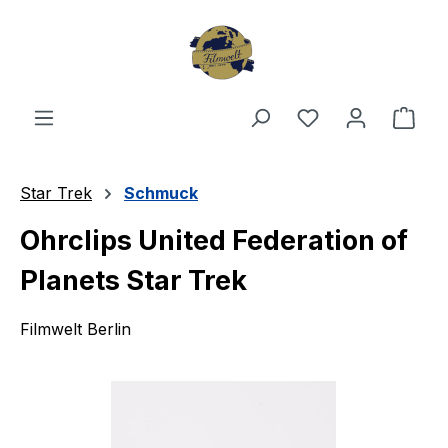
Zum Hauptinhalt springen
Du hast 0 Produ
Ware
Star Trek
Schmuck
Ohrclips United Federation of
Planets Star Trek
Filmwelt Berlin
Bildergalerie überspringen