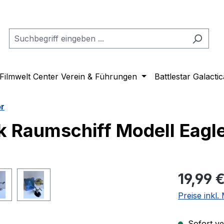
Filmwelt Center Verein & Führungen
Battlestar Galactic
or
k Raumschiff Modell Eag
Regulärer Pr
19,99 
Preise inkl
Sofort ver