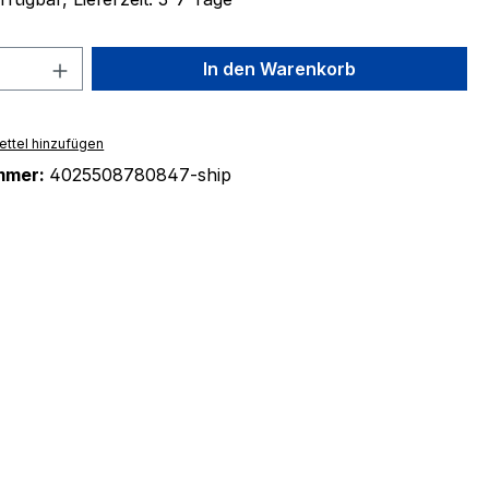
 Anzahl: Gib den gewünschten Wert ein 
In den Warenkorb
ttel hinzufügen
mmer:
4025508780847-ship