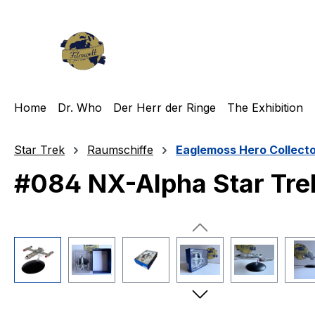
m Hauptinhalt springen
Zur Suche springen
Zur Hauptnavigation springen
Home
Dr. Who
Der Herr der Ringe
The Exhibition
Star Trek
Raumschiffe
Eaglemoss Hero Collect
#084 NX-Alpha Star Tre
Bildergalerie überspringen