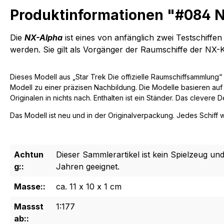
Produktinformationen "#084 N
Die
NX-Alpha
ist eines von anfänglich zwei
Testschiffen
werden. Sie gilt als Vorgänger der Raumschiffe der NX-
Dieses Modell aus „Star Trek Die offizielle Raumschiffsammlung“
Modell zu einer präzisen Nachbildung. Die Modelle basieren au
Originalen in nichts nach. Enthalten ist ein Ständer. Das clevere 
Das Modell ist neu und in der Originalverpackung. Jedes Schiff 
Achtun
Dieser Sammlerartikel ist kein Spielzeug und
g::
Jahren geeignet.
Masse::
ca. 11 x 10 x 1 cm
Massst
1:177
ab::