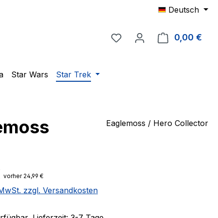
Deutsch
Du hast 0 Produkte auf 
0,00 €
Ware
a
Star Wars
Star Trek
lemoss
Eaglemoss / Hero Collector
eis:
€
vorher 24,99 €
. MwSt. zzgl. Versandkosten
fügbar, Lieferzeit: 3-7 Tage