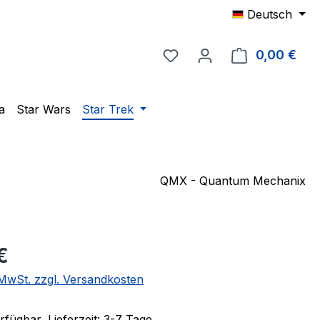
Deutsch
Du hast 0 Produkte auf 
0,00 €
Ware
a
Star Wars
Star Trek
QMX - Quantum Mechanix
eis:
€
. MwSt. zzgl. Versandkosten
fügbar, Lieferzeit: 3-7 Tage