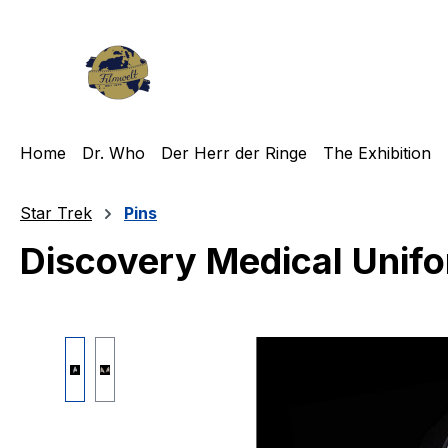
m Hauptinhalt springen
Zur Suche springen
Zur Hauptnavigation springen
Home
Dr. Who
Der Herr der Ringe
The Exhibition
Star Trek
Pins
Discovery Medical Unifo
Bildergalerie überspringen