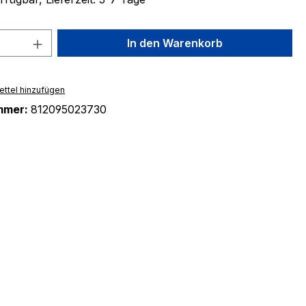
 Anzahl: Gib den gewünschten Wert ein 
In den Warenkorb
ttel hinzufügen
mmer:
812095023730