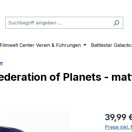
Filmwelt Center Verein & Führungen
Battlestar Galactic
er
deration of Planets - matt
Regulärer Pr
39,99 
Preise inkl