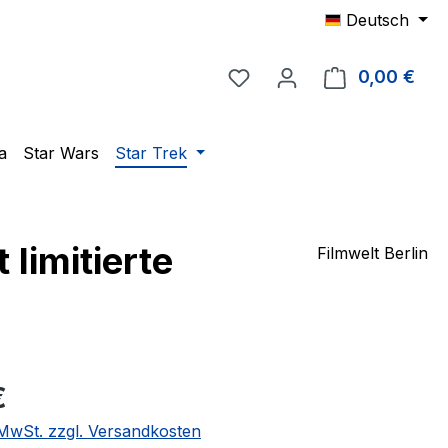
Deutsch
Du hast 0 Produkte auf 
0,00 €
Ware
a
Star Wars
Star Trek
 limitierte
Filmwelt Berlin
eis:
€
. MwSt. zzgl. Versandkosten