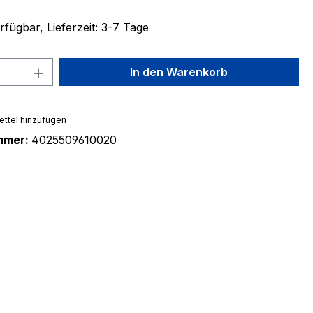
fügbar, Lieferzeit: 3-7 Tage
 Anzahl: Gib den gewünschten Wert ein 
In den Warenkorb
ttel hinzufügen
mmer:
4025509610020