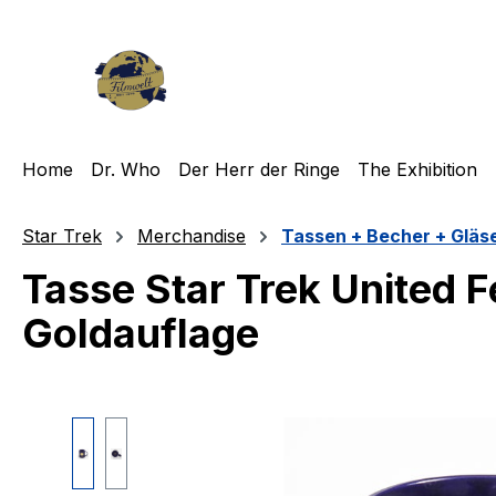
m Hauptinhalt springen
Zur Suche springen
Zur Hauptnavigation springen
Home
Dr. Who
Der Herr der Ringe
The Exhibition
Star Trek
Merchandise
Tassen + Becher + Gläs
Tasse Star Trek United Fe
Goldauflage
Bildergalerie überspringen