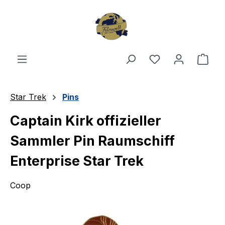
Zum Hauptinhalt springen
Du hast 0 Produ
Ware
Star Trek
Pins
Captain Kirk offizieller
Sammler Pin Raumschiff
Enterprise Star Trek
Coop
Bildergalerie überspringen