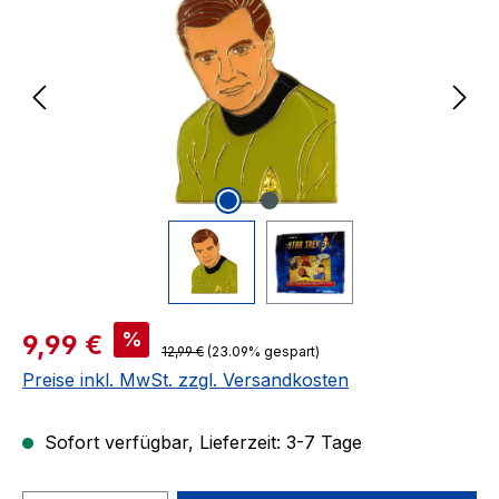
Verkaufspreis:
%
9,99 €
Regulärer Preis:
12,99 €
(23.09% gespart)
Preise inkl. MwSt. zzgl. Versandkosten
Sofort verfügbar, Lieferzeit: 3-7 Tage