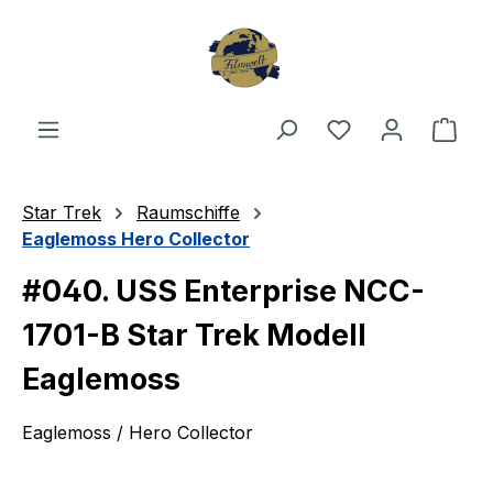
Zum Hauptinhalt springen
Du hast 0 Produ
Ware
Star Trek
Raumschiffe
Eaglemoss Hero Collector
#040. USS Enterprise NCC-
1701-B Star Trek Modell
Eaglemoss
Eaglemoss / Hero Collector
Bildergalerie überspringen