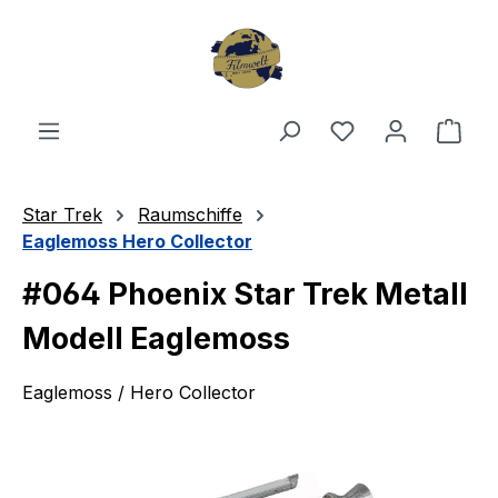
Zum Hauptinhalt springen
Du hast 0 Produ
Ware
Star Trek
Raumschiffe
Eaglemoss Hero Collector
#064 Phoenix Star Trek Metall
Modell Eaglemoss
Eaglemoss / Hero Collector
Bildergalerie überspringen