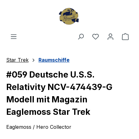
Zum Hauptinhalt springen
Du hast 0 Produ
Ware
Star Trek
Raumschiffe
#059 Deutsche U.S.S.
Relativity NCV-474439-G
Modell mit Magazin
Eaglemoss Star Trek
Eaglemoss / Hero Collector