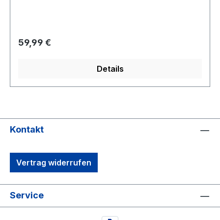
USAArtikel wird schon lange nicht mehr
hergestelltTop Replica vom OriginalRarität aus
der Filmwelt Sammlung
Regulärer Preis:
59,99 €
Details
Kontakt
Vertrag widerrufen
Service