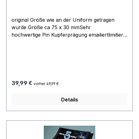
original Größe wie an der Uniform getragen
wurde Größe ca 75 x 30 mmSehr
hochwertige Pin Kupferprägung emailiertlimitierte
Auflage 500 Stückoffizielles Lizenzprodukt
Warner BrothersHersteller Filmwelt Berlin
1997Rarität aus der Filmwelt Collectionabsolut
neu original verpackt
Regulärer Preis:
39,99 €
vorher 49,99 €
Details