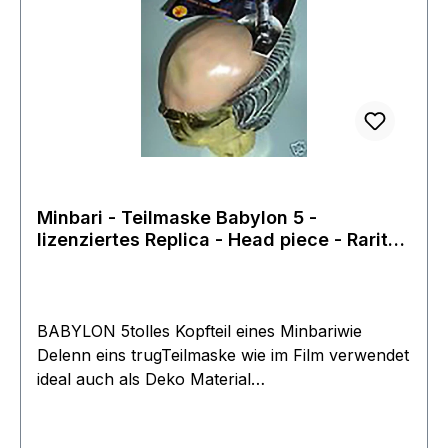
Minbari - Teilmaske Babylon 5 -
lizenziertes Replica - Head piece - Rarität
neu
BABYLON 5tolles Kopfteil eines Minbariwie
Delenn eins trugTeilmaske wie im Film verwendet
ideal auch als Deko Material
LatexUniversalgröße Neu ungebrauchtoffizielles
LizenzproduktHersteller Rubie´s Costumes