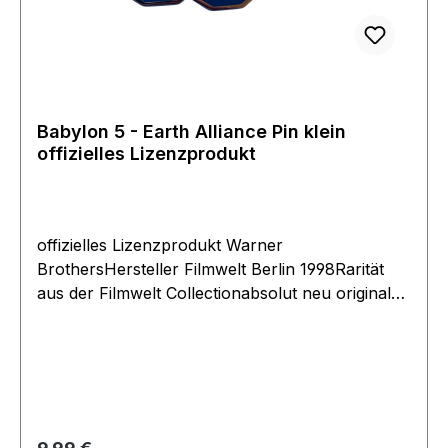
Babylon 5 - Earth Alliance Pin klein
offizielles Lizenzprodukt
offizielles Lizenzprodukt Warner
BrothersHersteller Filmwelt Berlin 1998Rarität
aus der Filmwelt Collectionabsolut neu original
verpacktGröße ca 30mm
Regulärer Preis: