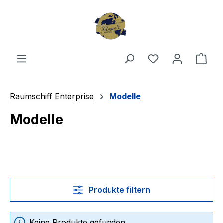
Zum Hauptinhalt springen
Du hast 0 Produ
Ware
Raumschiff Enterprise
Modelle
Modelle
Produkte filtern
Keine Produkte gefunden.